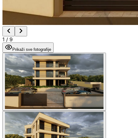
1
/
9
Prikaži sve fotografije