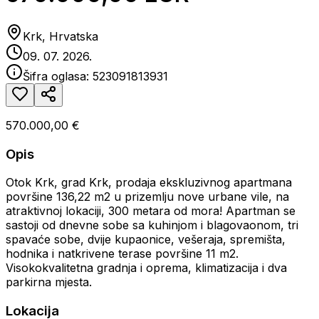
Krk, Hrvatska
09. 07. 2026.
Šifra oglasa:
523091813931
570.000,00 €
Opis
Otok Krk, grad Krk, prodaja ekskluzivnog apartmana
površine 136,22 m2 u prizemlju nove urbane vile, na
atraktivnoj lokaciji, 300 metara od mora! Apartman se
sastoji od dnevne sobe sa kuhinjom i blagovaonom, tri
spavaće sobe, dvije kupaonice, vešeraja, spremišta,
hodnika i natkrivene terase površine 11 m2.
Visokokvalitetna gradnja i oprema, klimatizacija i dva
parkirna mjesta.
Lokacija