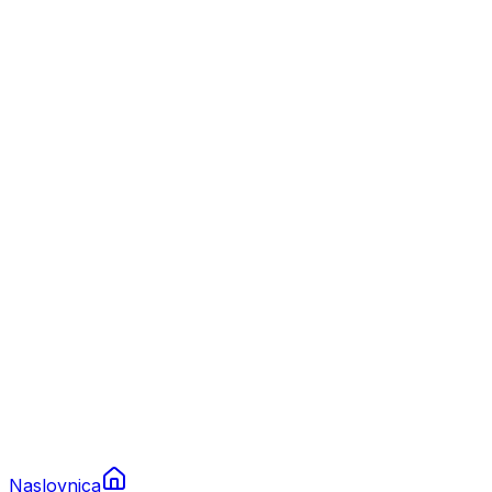
Nautika
Plovila
Charter
Prikolice za plovila
Brodski rezervni dijelovi
Nautička oprema
Brodski motori
Turizam
Apartmani
Sobe
Kuće za odmor
Aranžmani
Naslovnica