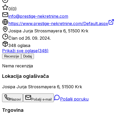
0
(
0
)
info@prestige-nekretnine.com
https://www.prestige-nekretnine.com/Default.aspx
Josipa Jurja Strossmayera 6, 51500 Krk
Član od
26. 09. 2024.
348
oglasa
Prikaži sve oglase
(
348
)
Recenzije
Dodaj
Nema recenzija
Lokacija oglašivača
Josipa Jurja Strossmayera 6, 51500 Krk
Pošalji poruku
Nazovi
Pošalji e-mail
Trgovina