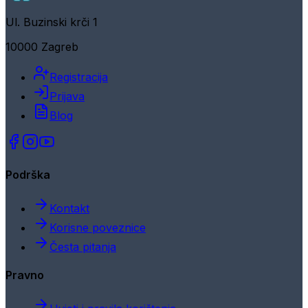
Ul. Buzinski krči 1
10000 Zagreb
Registracija
Prijava
Blog
Podrška
Kontakt
Korisne poveznice
Česta pitanja
Pravno