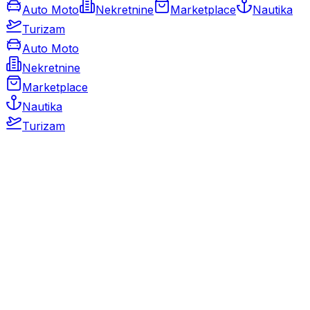
Auto Moto
Nekretnine
Marketplace
Nautika
Turizam
Auto Moto
Nekretnine
Marketplace
Nautika
Turizam
Auto Moto
Rabljeni automobili
Novi automobili
Motocikli / motori
Gospodarska vozila
Rezervni dijelovi i oprema
Kamperi i kamp prikolice