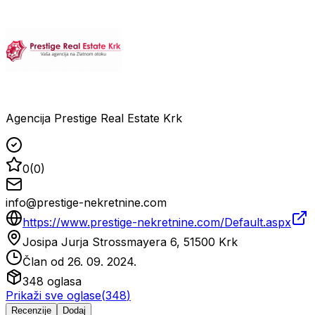
Agencija Prestige Real Estate Krk
0
(
0
)
info@prestige-nekretnine.com
https://www.prestige-nekretnine.com/Default.aspx
Josipa Jurja Strossmayera 6, 51500 Krk
Član od
26. 09. 2024.
348
oglasa
Prikaži sve oglase
(
348
)
Recenzije
Dodaj