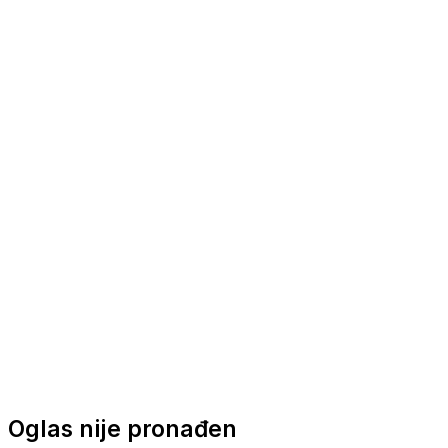
Nautička oprema
Brodski motori
Turizam
Apartmani
Sobe
Kuće za odmor
Aranžmani
Oglas nije pronađen