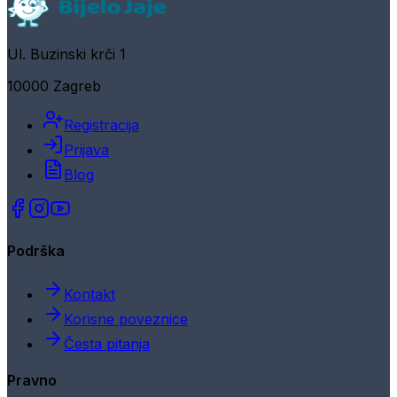
Ul. Buzinski krči 1
10000 Zagreb
Registracija
Prijava
Blog
Podrška
Kontakt
Korisne poveznice
Česta pitanja
Pravno