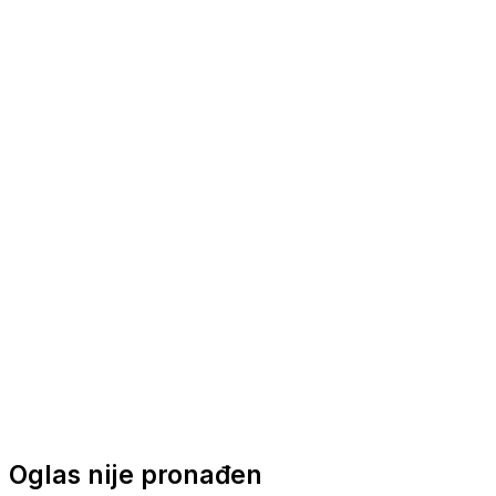
Nautička oprema
Brodski motori
Turizam
Apartmani
Sobe
Kuće za odmor
Aranžmani
Oglas nije pronađen