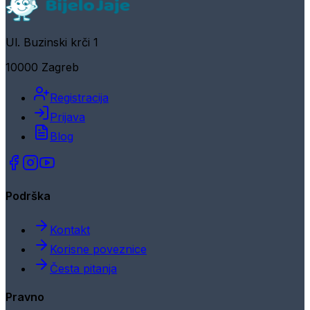
Ul. Buzinski krči 1
10000 Zagreb
Registracija
Prijava
Blog
Podrška
Kontakt
Korisne poveznice
Česta pitanja
Pravno