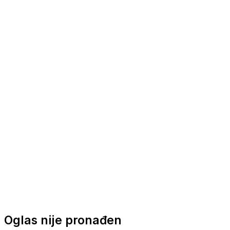
Nautička oprema
Brodski motori
Turizam
Apartmani
Sobe
Kuće za odmor
Aranžmani
Oglas nije pronađen