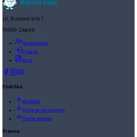
Ul. Buzinski krči 1
10000 Zagreb
Registracija
Prijava
Blog
Podrška
Kontakt
Korisne poveznice
Česta pitanja
Pravno