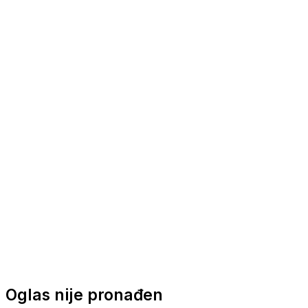
Nautička oprema
Brodski motori
Turizam
Apartmani
Sobe
Kuće za odmor
Aranžmani
Oglas nije pronađen