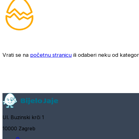
Vrati se na
početnu stranicu
ili odaberi neku od kategori
Ul. Buzinski krči 1
10000 Zagreb