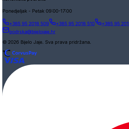
Ponedjeljak - Petak 09:00-17:00
+385 95 2018 509
+385 95 2018 510
+385 95 201
podrska@bijelojaje.hr
© 2026 Bijelo Jaje. Sva prava pridržana.