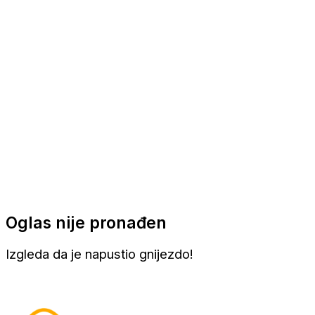
Apartmani
Sobe
Kuće za odmor
Aranžmani
Oglas nije pronađen
Izgleda da je napustio gnijezdo!