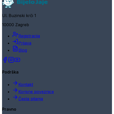
Ul. Buzinski krči 1
10000 Zagreb
Registracija
Prijava
Blog
Podrška
Kontakt
Korisne poveznice
Česta pitanja
Pravno