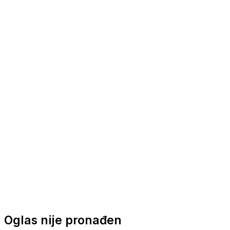
Nautička oprema
Brodski motori
Turizam
Apartmani
Sobe
Kuće za odmor
Aranžmani
Oglas nije pronađen