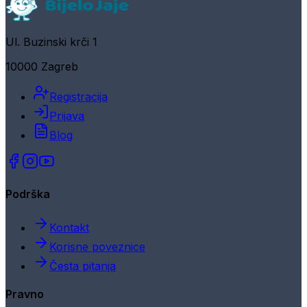
Ul. Buzinski krči 1
10000 Zagreb
Registracija
Prijava
Blog
Podrška
Kontakt
Korisne poveznice
Česta pitanja
Pravno