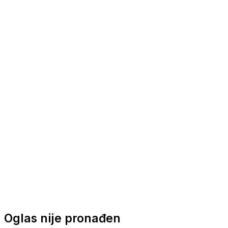
Nautička oprema
Brodski motori
Turizam
Apartmani
Sobe
Kuće za odmor
Aranžmani
Oglas nije pronađen