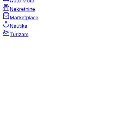
Auto Moto
Nekretnine
Marketplace
Nautika
Turizam
Auto Moto
Rabljeni automobili
Novi automobili
Motocikli / motori
Gospodarska vozila
Rezervni dijelovi i oprema
Kamperi i kamp prikolice
Oldtimeri
Karambolirani automobili