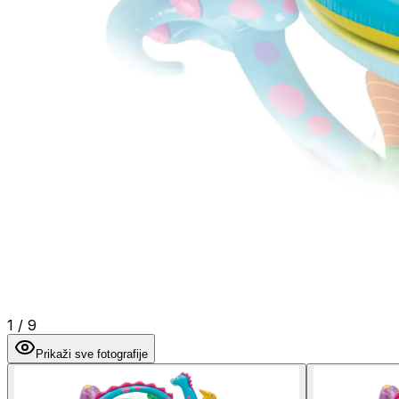
1
/
9
Prikaži sve fotografije