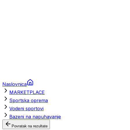
Brodski rezervni dijelovi
Nautička oprema
Brodski motori
Turizam
Apartmani
Sobe
Kuće za odmor
Aranžmani
Naslovnica
MARKETPLACE
Sportska oprema
Vodeni sportovi
Bazeni na napuhavanje
Povratak na rezultate