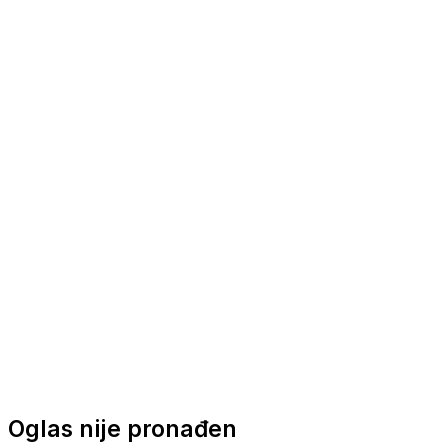
Nautička oprema
Brodski motori
Turizam
Apartmani
Sobe
Kuće za odmor
Aranžmani
Oglas nije pronađen