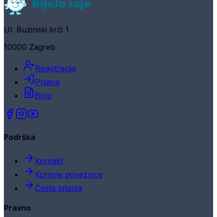
Ul. Buzinski krči 1
10000 Zagreb
Registracija
Prijava
Blog
Podrška
Kontakt
Korisne poveznice
Česta pitanja
Pravno