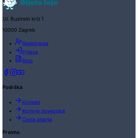
Ul. Buzinski krči 1
10000 Zagreb
Registracija
Prijava
Blog
Podrška
Kontakt
Korisne poveznice
Česta pitanja
Pravno