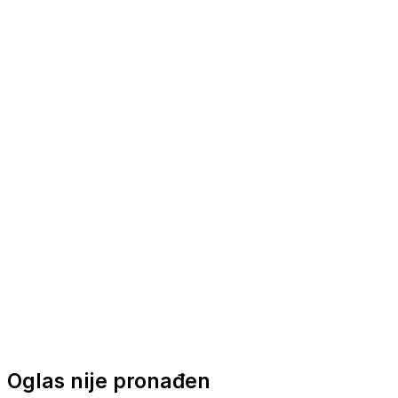
Nautička oprema
Brodski motori
Turizam
Apartmani
Sobe
Kuće za odmor
Aranžmani
Oglas nije pronađen