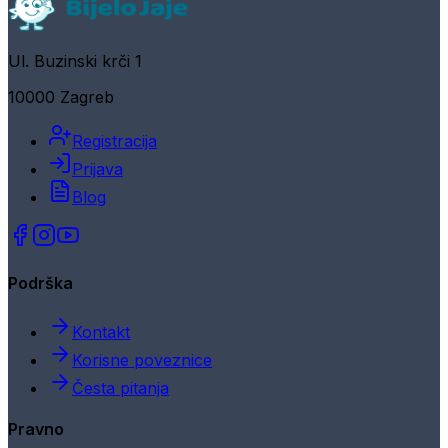
Ul. Buzinski krči 1
10000 Zagreb
Registracija
Prijava
Blog
Podrška
Kontakt
Korisne poveznice
Česta pitanja
Pravno