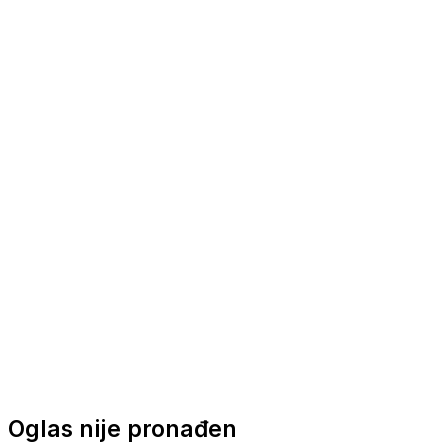
Nautička oprema
Brodski motori
Turizam
Apartmani
Sobe
Kuće za odmor
Aranžmani
Oglas nije pronađen