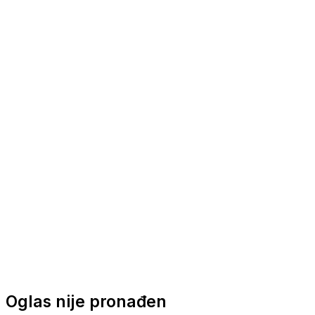
Nautička oprema
Brodski motori
Turizam
Apartmani
Sobe
Kuće za odmor
Aranžmani
Oglas nije pronađen