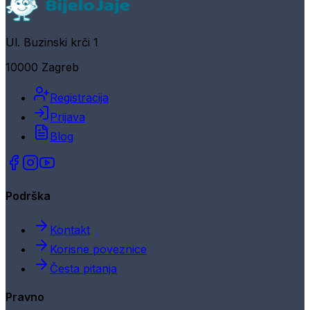
Ul. Buzinski krči 1
10000 Zagreb
Registracija
Prijava
Blog
Podrška
Kontakt
Korisne poveznice
Česta pitanja
Pravno