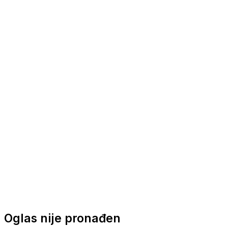
Nautička oprema
Brodski motori
Turizam
Apartmani
Sobe
Kuće za odmor
Aranžmani
Oglas nije pronađen