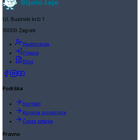
Ul. Buzinski krči 1
10000 Zagreb
Registracija
Prijava
Blog
Podrška
Kontakt
Korisne poveznice
Česta pitanja
Pravno