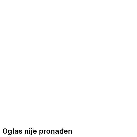
Nautička oprema
Brodski motori
Turizam
Apartmani
Sobe
Kuće za odmor
Aranžmani
Oglas nije pronađen