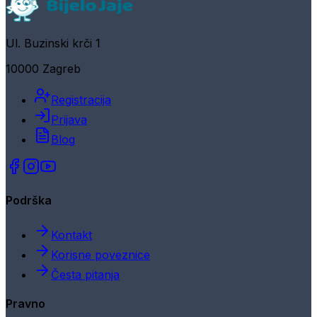
Ul. Buzinski krči 1
10000 Zagreb
Registracija
Prijava
Blog
Podrška
Kontakt
Korisne poveznice
Česta pitanja
Pravno