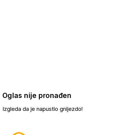
Apartmani
Sobe
Kuće za odmor
Aranžmani
Oglas nije pronađen
Izgleda da je napustio gnijezdo!