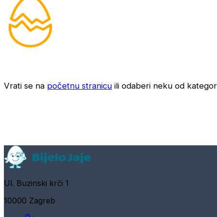
Vrati se na
početnu stranicu
ili odaberi neku od kategori
Ul. Buzinski krči 1
10000 Zagreb