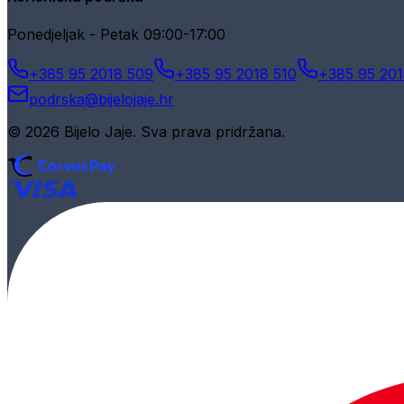
Ponedjeljak - Petak 09:00-17:00
+385 95 2018 509
+385 95 2018 510
+385 95 201
podrska@bijelojaje.hr
© 2026 Bijelo Jaje. Sva prava pridržana.