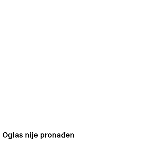
Nautička oprema
Brodski motori
Turizam
Apartmani
Sobe
Kuće za odmor
Aranžmani
Oglas nije pronađen