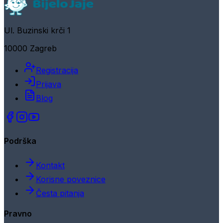
Ul. Buzinski krči 1
10000 Zagreb
Registracija
Prijava
Blog
Podrška
Kontakt
Korisne poveznice
Česta pitanja
Pravno