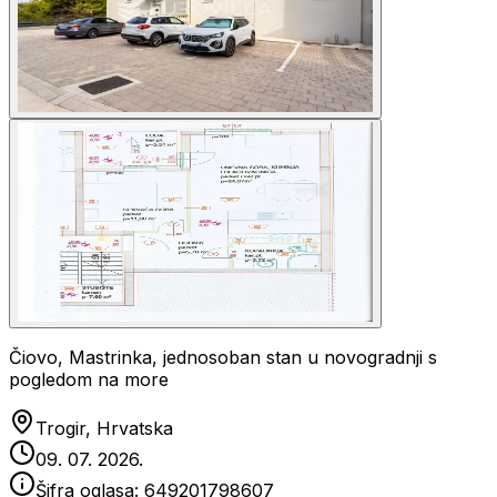
Čiovo, Mastrinka, jednosoban stan u novogradnji s
pogledom na more
Trogir, Hrvatska
09. 07. 2026.
Šifra oglasa:
649201798607