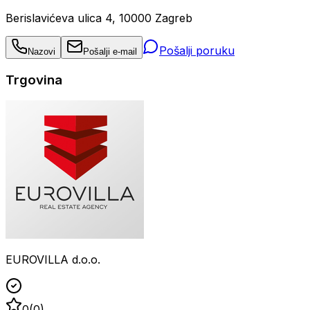
Berislavićeva ulica 4, 10000 Zagreb
Pošalji poruku
Nazovi
Pošalji e-mail
Trgovina
EUROVILLA d.o.o.
0
(
0
)