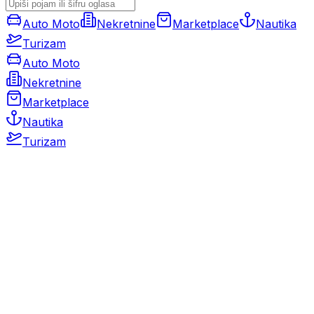
Auto Moto
Nekretnine
Marketplace
Nautika
Turizam
Auto Moto
Nekretnine
Marketplace
Nautika
Turizam
Auto Moto
Rabljeni automobili
Novi automobili
Motocikli / motori
Gospodarska vozila
Rezervni dijelovi i oprema
Kamperi i kamp prikolice