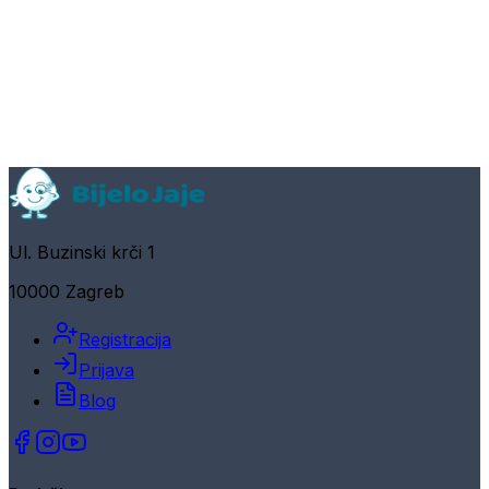
Ul. Buzinski krči 1
10000 Zagreb
Registracija
Prijava
Blog