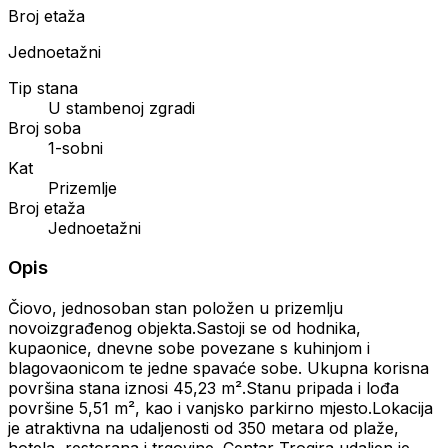
Broj etaža
Jednoetažni
Tip stana
U stambenoj zgradi
Broj soba
1-sobni
Kat
Prizemlje
Broj etaža
Jednoetažni
Opis
Čiovo, jednosoban stan položen u prizemlju
novoizgrađenog objekta.Sastoji se od hodnika,
kupaonice, dnevne sobe povezane s kuhinjom i
blagovaonicom te jedne spavaće sobe. Ukupna korisna
površina stana iznosi 45,23 m².Stanu pripada i lođa
površine 5,51 m², kao i vanjsko parkirno mjesto.Lokacija
je atraktivna na udaljenosti od 350 metara od plaže,