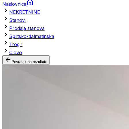
Naslovnica
NEKRETNINE
Stanovi
Prodaja stanova
Splitsko-dalmatinska
Trogir
Čiovo
Povratak na rezultate