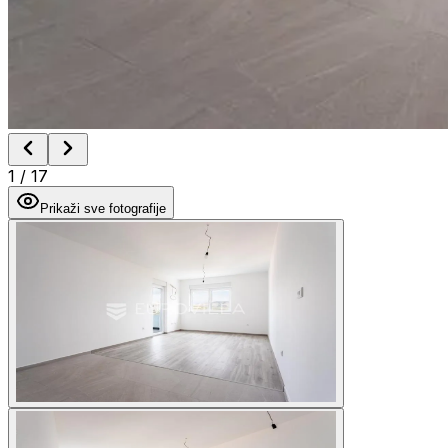
1
/
17
Prikaži sve fotografije