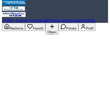
Uvjeti i pravila korištenja
Politika privatnosti
Kolačići
Naslovna
Favoriti
Poruke
Profil
Objavi