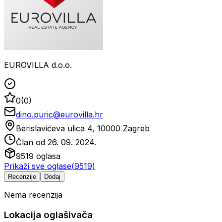
EUROVILLA d.o.o.
0
(
0
)
dino.puric@eurovilla.hr
Berislavićeva ulica 4, 10000 Zagreb
Član od
26. 09. 2024.
9519
oglasa
Prikaži sve oglase
(
9519
)
Recenzije
Dodaj
Nema recenzija
Lokacija oglašivača