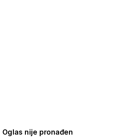
Nautička oprema
Brodski motori
Turizam
Apartmani
Sobe
Kuće za odmor
Aranžmani
Oglas nije pronađen