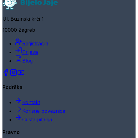
Ul. Buzinski krči 1
10000 Zagreb
Registracija
Prijava
Blog
Podrška
Kontakt
Korisne poveznice
Česta pitanja
Pravno