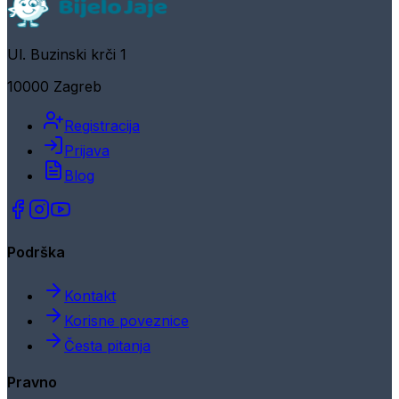
Ul. Buzinski krči 1
10000 Zagreb
Registracija
Prijava
Blog
Podrška
Kontakt
Korisne poveznice
Česta pitanja
Pravno