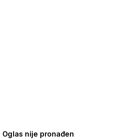
Nautička oprema
Brodski motori
Turizam
Apartmani
Sobe
Kuće za odmor
Aranžmani
Oglas nije pronađen