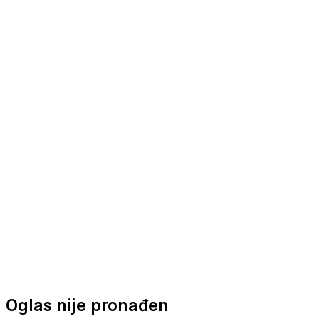
Nautička oprema
Brodski motori
Turizam
Apartmani
Sobe
Kuće za odmor
Aranžmani
Oglas nije pronađen