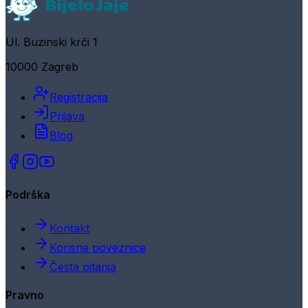
Ul. Buzinski krči 1
10000 Zagreb
Registracija
Prijava
Blog
Podrška
Kontakt
Korisne poveznice
Česta pitanja
Pravno