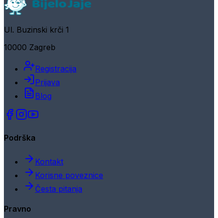
Ul. Buzinski krči 1
10000 Zagreb
Registracija
Prijava
Blog
Podrška
Kontakt
Korisne poveznice
Česta pitanja
Pravno