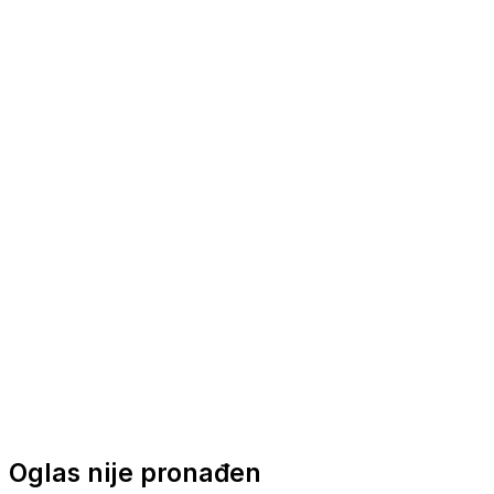
Nautička oprema
Brodski motori
Turizam
Apartmani
Sobe
Kuće za odmor
Aranžmani
Oglas nije pronađen