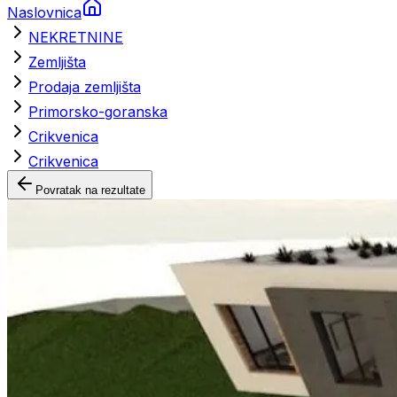
Naslovnica
NEKRETNINE
Zemljišta
Prodaja zemljišta
Primorsko-goranska
Crikvenica
Crikvenica
Povratak na rezultate