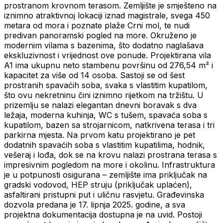
prostranom krovnom terasom. Zemljište je smješteno na
iznimno atraktivnoj lokaciji iznad magistrale, svega 450
metara od mora i poznate plaže Crni mol, te nudi
predivan panoramski pogled na more. Okruženo je
modernim vilama s bazenima, što dodatno naglašava
ekskluzivnost i vrijednost ove ponude. Projektirana vila
A1 ima ukupnu neto stambenu površinu od 276,54 m² i
kapacitet za više od 14 osoba. Sastoji se od šest
prostranih spavaćih soba, svaka s vlastitim kupatilom,
što ovu nekretninu čini iznimno rijetkom na tržištu. U
prizemlju se nalazi elegantan dnevni boravak s dva
ležaja, moderna kuhinja, WC s tušem, spavaća soba s
kupatilom, bazen sa strojarnicom, natkrivena terasa i tri
parkirna mjesta. Na prvom katu projektirano je pet
dodatnih spavaćih soba s vlastitim kupatilima, hodnik,
vešeraj i lođa, dok se na krovu nalazi prostrana terasa s
impresivnim pogledom na more i okolinu. Infrastruktura
je u potpunosti osigurana – zemljište ima priključak na
gradski vodovod, HEP struju (priključak uplaćen),
asfaltirani pristupni put i uličnu rasvjetu. Građevinska
dozvola predana je 17. lipnja 2025. godine, a sva
projektna dokumentacija dostupna je na uvid. Postoji