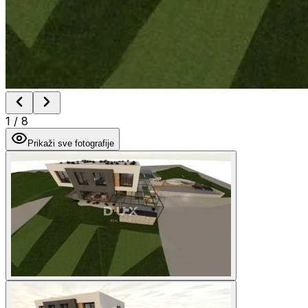
1
/
8
Prikaži sve fotografije