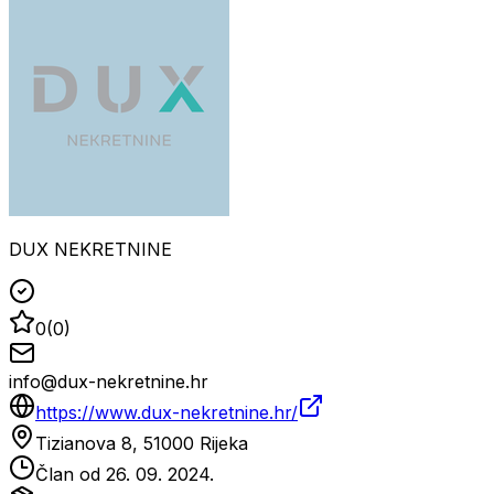
DUX NEKRETNINE
0
(
0
)
info@dux-nekretnine.hr
https://www.dux-nekretnine.hr/
Tizianova 8, 51000 Rijeka
Član od
26. 09. 2024.