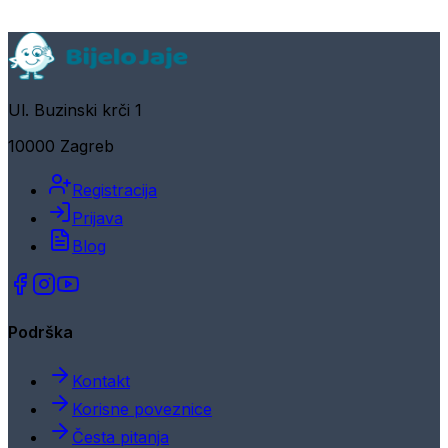
Ul. Buzinski krči 1
10000 Zagreb
Registracija
Prijava
Blog
Podrška
Kontakt
Korisne poveznice
Česta pitanja