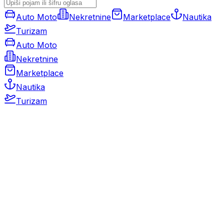
Auto Moto
Nekretnine
Marketplace
Nautika
Turizam
Auto Moto
Nekretnine
Marketplace
Nautika
Turizam
Auto Moto
Rabljeni automobili
Novi automobili
Motocikli / motori
Gospodarska vozila
Rezervni dijelovi i oprema
Kamperi i kamp prikolice