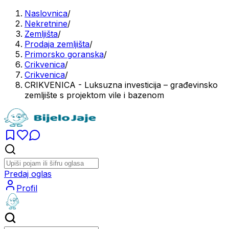
Naslovnica
/
Nekretnine
/
Zemljišta
/
Prodaja zemljišta
/
Primorsko goranska
/
Crikvenica
/
Crikvenica
/
CRIKVENICA - Luksuzna investicija – građevinsko
zemljište s projektom vile i bazenom
Predaj oglas
Profil