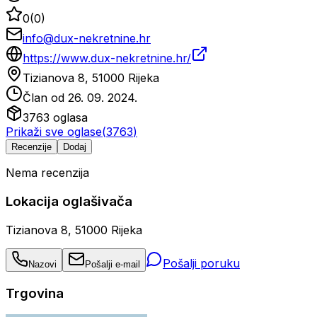
0
(
0
)
info@dux-nekretnine.hr
https://www.dux-nekretnine.hr/
Tizianova 8, 51000 Rijeka
Član od
26. 09. 2024.
3763
oglasa
Prikaži sve oglase
(
3763
)
Recenzije
Dodaj
Nema recenzija
Lokacija oglašivača
Tizianova 8, 51000 Rijeka
Pošalji poruku
Nazovi
Pošalji e-mail
Trgovina