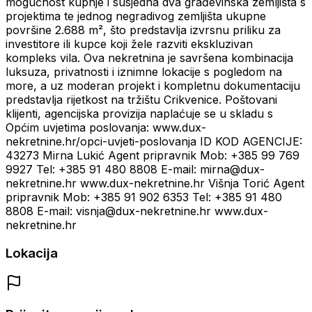
mogućnost kupnje i susjedna dva građevinska zemljišta s
projektima te jednog negradivog zemljišta ukupne
površine 2.688 m², što predstavlja izvrsnu priliku za
investitore ili kupce koji žele razviti ekskluzivan
kompleks vila. Ova nekretnina je savršena kombinacija
luksuza, privatnosti i iznimne lokacije s pogledom na
more, a uz moderan projekt i kompletnu dokumentaciju
predstavlja rijetkost na tržištu Crikvenice. Poštovani
klijenti, agencijska provizija naplaćuje se u skladu s
Općim uvjetima poslovanja: www.dux-
nekretnine.hr/opci-uvjeti-poslovanja ID KOD AGENCIJE:
43273 Mirna Lukić Agent pripravnik Mob: +385 99 769
9927 Tel: +385 91 480 8808 E-mail: mirna@dux-
nekretnine.hr www.dux-nekretnine.hr Višnja Torić Agent
pripravnik Mob: +385 91 902 6353 Tel: +385 91 480
8808 E-mail: visnja@dux-nekretnine.hr www.dux-
nekretnine.hr
Lokacija