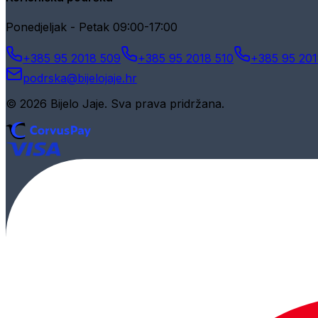
Ponedjeljak - Petak 09:00-17:00
+385 95 2018 509
+385 95 2018 510
+385 95 201
podrska@bijelojaje.hr
© 2026 Bijelo Jaje. Sva prava pridržana.