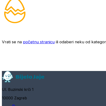
Vrati se na
početnu stranicu
ili odaberi neku od kategori
Ul. Buzinski krči 1
10000 Zagreb