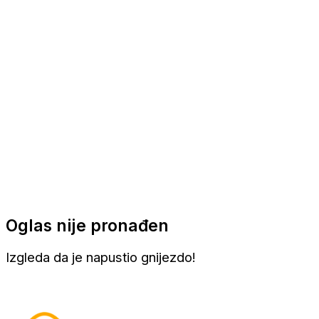
Apartmani
Sobe
Kuće za odmor
Aranžmani
Oglas nije pronađen
Izgleda da je napustio gnijezdo!