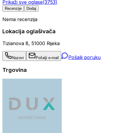
Prikaži sve oglase
(
3753
)
Recenzije
Dodaj
Nema recenzija
Lokacija oglašivača
Tizianova 8, 51000 Rijeka
Pošalji poruku
Nazovi
Pošalji e-mail
Trgovina