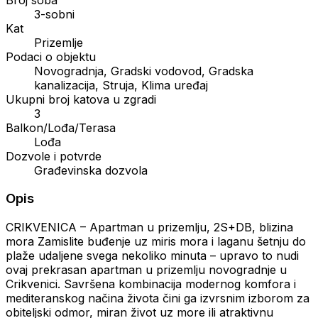
3-sobni
Kat
Prizemlje
Podaci o objektu
Novogradnja, Gradski vodovod, Gradska
kanalizacija, Struja, Klima uređaj
Ukupni broj katova u zgradi
3
Balkon/Lođa/Terasa
Lođa
Dozvole i potvrde
Građevinska dozvola
Opis
CRIKVENICA – Apartman u prizemlju, 2S+DB, blizina
mora Zamislite buđenje uz miris mora i laganu šetnju do
plaže udaljene svega nekoliko minuta – upravo to nudi
ovaj prekrasan apartman u prizemlju novogradnje u
Crikvenici. Savršena kombinacija modernog komfora i
mediteranskog načina života čini ga izvrsnim izborom za
obiteljski odmor, miran život uz more ili atraktivnu