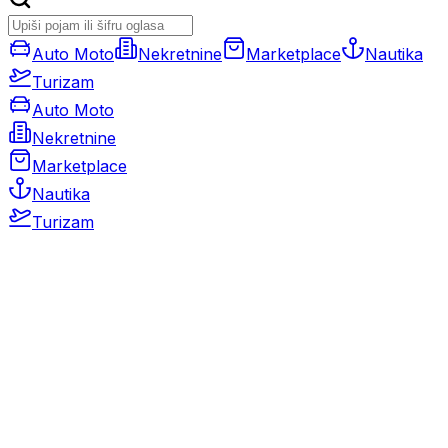
Auto Moto
Nekretnine
Marketplace
Nautika
Turizam
Auto Moto
Nekretnine
Marketplace
Nautika
Turizam
Auto Moto
Rabljeni automobili
Novi automobili
Motocikli / motori
Gospodarska vozila
Rezervni dijelovi i oprema