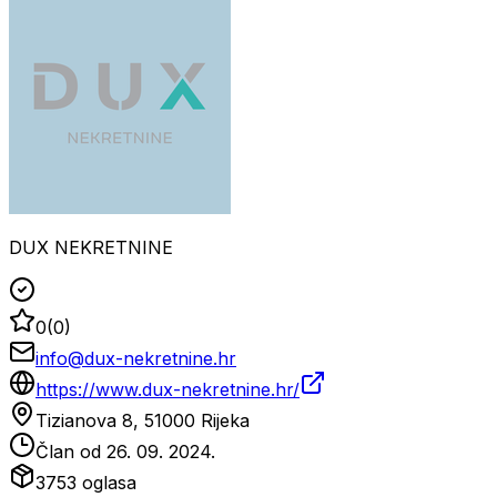
DUX NEKRETNINE
0
(
0
)
info@dux-nekretnine.hr
https://www.dux-nekretnine.hr/
Tizianova 8, 51000 Rijeka
Član od
26. 09. 2024.
3753
oglasa