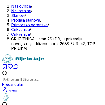
Naslovnica
/
Nekretnine
/
Stanovi
/
Prodaja stanova
/
Primorsko goranska
/
Crikvenica
/
Crikvenica
/
CRIKVENICA - stan 2S+DB, u prizemlju
novogradnje, blizina mora, 2688 EUR m2, TOP
PRILIKA!
Predaj oglas
Profil