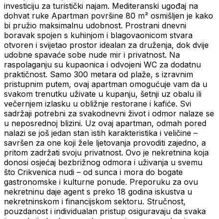
investiciju za turistički najam. Mediteranski ugođaj na
dohvat ruke Apartman površine 80 m² osmišljen je kako
bi pružio maksimalnu udobnost. Prostrani dnevni
boravak spojen s kuhinjom i blagovaonicom stvara
otvoren i svijetao prostor idealan za druženja, dok dvije
udobne spavaće sobe nude mir i privatnost. Na
raspolaganju su kupaonica i odvojeni WC za dodatnu
praktičnost. Samo 300 metara od plaže, s izravnim
pristupnim putem, ovaj apartman omogućuje vam da u
svakom trenutku uživate u kupanju, šetnji uz obalu ili
večernjem izlasku u obližnje restorane i kafiće. Svi
sadržaji potrebni za svakodnevni život i odmor nalaze se
u neposrednoj blizini. Uz ovaj apartman, odmah pored
nalazi se još jedan stan istih karakteristika i veličine –
savršen za one koji žele ljetovanja provoditi zajedno, a
pritom zadržati svoju privatnost. Ovo je nekretnina koja
donosi osjećaj bezbrižnog odmora i uživanja u svemu
što Crikvenica nudi – od sunca i mora do bogate
gastronomske i kulturne ponude. Preporuku za ovu
nekretninu daje agent s preko 18 godina iskustva u
nekretninskom i financijskom sektoru. Stručnost,
pouzdanost i individualan pristup osiguravaju da svaka