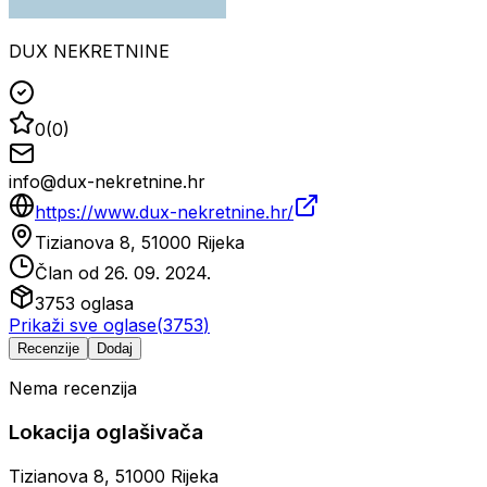
DUX NEKRETNINE
0
(
0
)
info@dux-nekretnine.hr
https://www.dux-nekretnine.hr/
Tizianova 8, 51000 Rijeka
Član od
26. 09. 2024.
3753
oglasa
Prikaži sve oglase
(
3753
)
Recenzije
Dodaj
Nema recenzija
Lokacija oglašivača
Tizianova 8, 51000 Rijeka