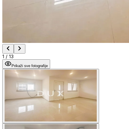
1
/
13
Prikaži sve fotografije