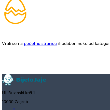
Vrati se na
početnu stranicu
ili odaberi neku od kategori
Ul. Buzinski krči 1
10000 Zagreb