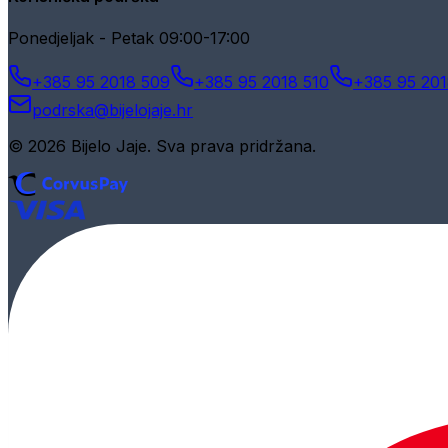
Ponedjeljak - Petak 09:00-17:00
+385 95 2018 509
+385 95 2018 510
+385 95 201
podrska@bijelojaje.hr
© 2026 Bijelo Jaje. Sva prava pridržana.