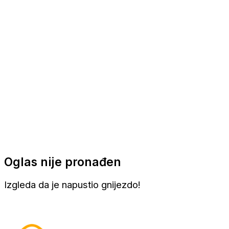
Apartmani
Sobe
Kuće za odmor
Aranžmani
Oglas nije pronađen
Izgleda da je napustio gnijezdo!