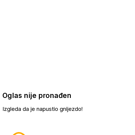
Apartmani
Sobe
Kuće za odmor
Aranžmani
Oglas nije pronađen
Izgleda da je napustio gnijezdo!