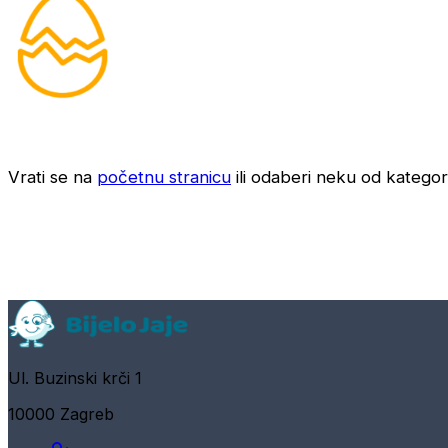
Vrati se na
početnu stranicu
ili odaberi neku od kategori
Ul. Buzinski krči 1
10000 Zagreb