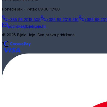
Ponedjeljak - Petak 09:00-17:00
+385 95 2018 509
+385 95 2018 510
+385 95 201
podrska@bijelojaje.hr
© 2026 Bijelo Jaje. Sva prava pridržana.