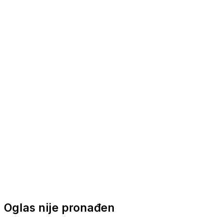
Nautička oprema
Brodski motori
Turizam
Apartmani
Sobe
Kuće za odmor
Aranžmani
Oglas nije pronađen