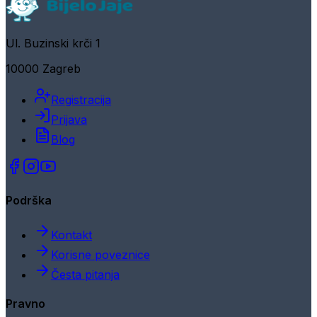
Ul. Buzinski krči 1
10000 Zagreb
Registracija
Prijava
Blog
Podrška
Kontakt
Korisne poveznice
Česta pitanja
Pravno