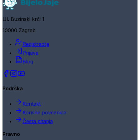
Ul. Buzinski krči 1
10000 Zagreb
Registracija
Prijava
Blog
Podrška
Kontakt
Korisne poveznice
Česta pitanja
Pravno