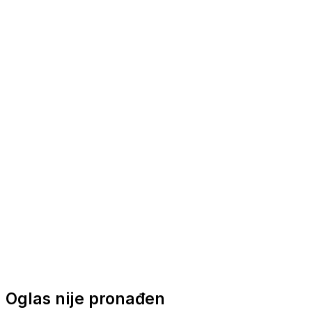
Nautička oprema
Brodski motori
Turizam
Apartmani
Sobe
Kuće za odmor
Aranžmani
Oglas nije pronađen