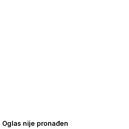
Nautička oprema
Brodski motori
Turizam
Apartmani
Sobe
Kuće za odmor
Aranžmani
Oglas nije pronađen