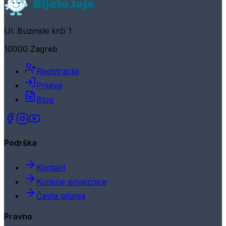
Ul. Buzinski krči 1
10000 Zagreb
Registracija
Prijava
Blog
Podrška
Kontakt
Korisne poveznice
Česta pitanja
Pravno