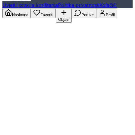
Uvjeti i pravila korištenja
Politika privatnosti
Kolačići
Naslovna
Favoriti
Poruke
Profil
Objavi