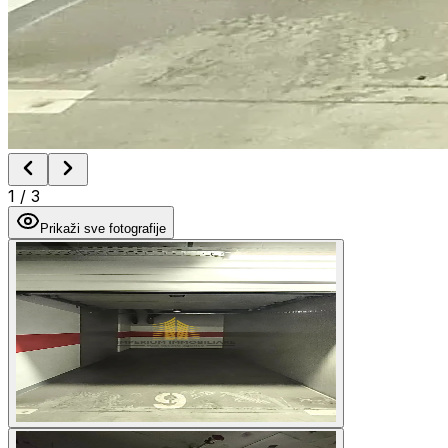
1
/
3
Prikaži sve fotografije