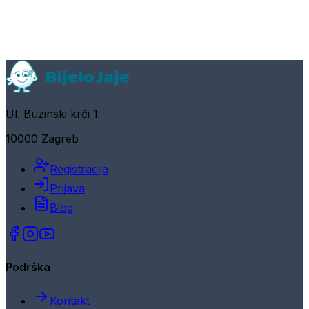
Ul. Buzinski krči 1
10000 Zagreb
Registracija
Prijava
Blog
Podrška
Kontakt