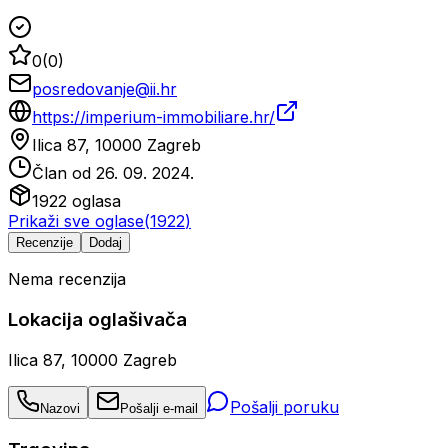
0
(
0
)
posredovanje@ii.hr
https://imperium-immobiliare.hr/
Ilica 87, 10000 Zagreb
Član od
26. 09. 2024.
1922
oglasa
Prikaži sve oglase
(
1922
)
Recenzije
Dodaj
Nema recenzija
Lokacija oglašivača
Ilica 87, 10000 Zagreb
Pošalji poruku
Nazovi
Pošalji e-mail