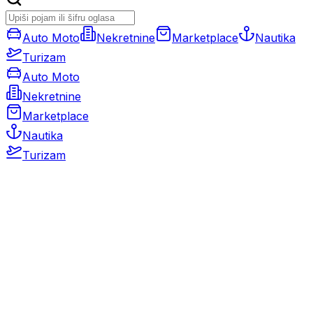
Auto Moto
Nekretnine
Marketplace
Nautika
Turizam
Auto Moto
Nekretnine
Marketplace
Nautika
Turizam
Auto Moto
Rabljeni automobili
Novi automobili
Motocikli / motori
Gospodarska vozila
Rezervni dijelovi i oprema