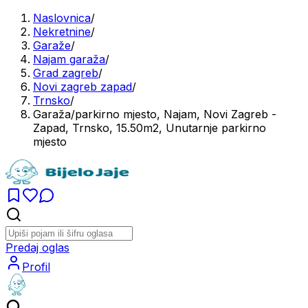
Naslovnica
/
Nekretnine
/
Garaže
/
Najam garaža
/
Grad zagreb
/
Novi zagreb zapad
/
Trnsko
/
Garaža/parkirno mjesto, Najam, Novi Zagreb -
Zapad, Trnsko, 15.50m2, Unutarnje parkirno
mjesto
Predaj oglas
Profil