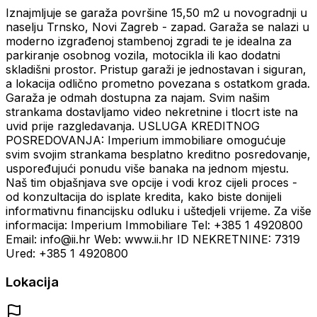
Iznajmljuje se garaža površine 15,50 m2 u novogradnji u
naselju Trnsko, Novi Zagreb - zapad. Garaža se nalazi u
moderno izgrađenoj stambenoj zgradi te je idealna za
parkiranje osobnog vozila, motocikla ili kao dodatni
skladišni prostor. Pristup garaži je jednostavan i siguran,
a lokacija odlično prometno povezana s ostatkom grada.
Garaža je odmah dostupna za najam. Svim našim
strankama dostavljamo video nekretnine i tlocrt iste na
uvid prije razgledavanja. USLUGA KREDITNOG
POSREDOVANJA: Imperium immobiliare omogućuje
svim svojim strankama besplatno kreditno posredovanje,
uspoređujući ponudu više banaka na jednom mjestu.
Naš tim objašnjava sve opcije i vodi kroz cijeli proces -
od konzultacija do isplate kredita, kako biste donijeli
informativnu financijsku odluku i uštedjeli vrijeme. Za više
informacija: Imperium Immobiliare Tel: +385 1 4920800
Email: info@ii.hr Web: www.ii.hr ID NEKRETNINE: 7319
Ured: +385 1 4920800
Lokacija