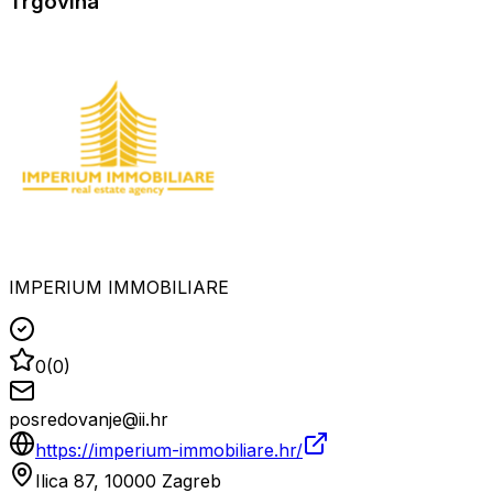
Trgovina
IMPERIUM IMMOBILIARE
0
(
0
)
posredovanje@ii.hr
https://imperium-immobiliare.hr/
Ilica 87, 10000 Zagreb