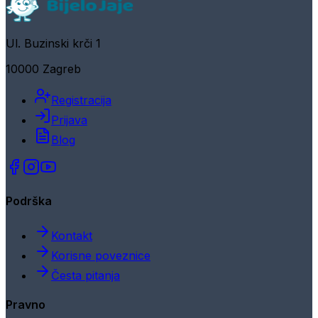
Ul. Buzinski krči 1
10000 Zagreb
Registracija
Prijava
Blog
Podrška
Kontakt
Korisne poveznice
Česta pitanja
Pravno