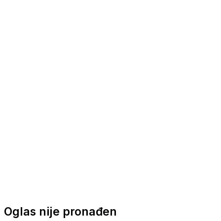
Nautička oprema
Brodski motori
Turizam
Apartmani
Sobe
Kuće za odmor
Aranžmani
Oglas nije pronađen