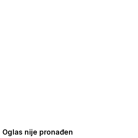
Nautička oprema
Brodski motori
Turizam
Apartmani
Sobe
Kuće za odmor
Aranžmani
Oglas nije pronađen