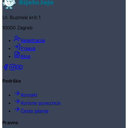
Ul. Buzinski krči 1
10000 Zagreb
Registracija
Prijava
Blog
Podrška
Kontakt
Korisne poveznice
Česta pitanja
Pravno