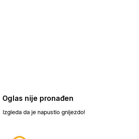
Apartmani
Sobe
Kuće za odmor
Aranžmani
Oglas nije pronađen
Izgleda da je napustio gnijezdo!