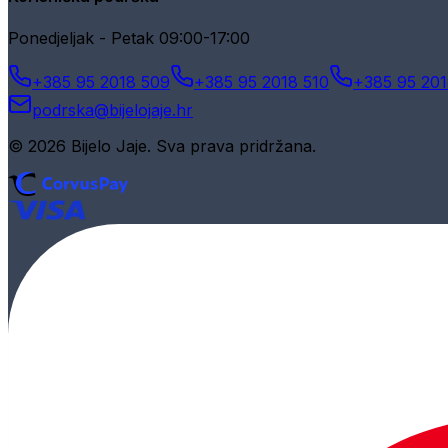
Ponedjeljak - Petak 09:00-17:00
+385 95 2018 509
+385 95 2018 510
+385 95 201
podrska@bijelojaje.hr
© 2026 Bijelo Jaje. Sva prava pridržana.