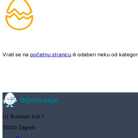
Vrati se na
početnu stranicu
ili odaberi neku od kategori
Ul. Buzinski krči 1
10000 Zagreb