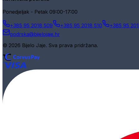
Ponedjeljak - Petak 09:00-17:00
+385 95 2018 509
+385 95 2018 510
+385 95 201
podrska@bijelojaje.hr
© 2026 Bijelo Jaje. Sva prava pridržana.