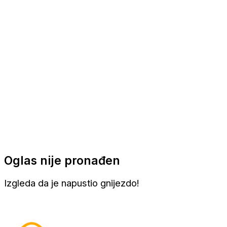
Apartmani
Sobe
Kuće za odmor
Aranžmani
Oglas nije pronađen
Izgleda da je napustio gnijezdo!