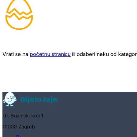
Vrati se na
početnu stranicu
ili odaberi neku od kategori
Ul. Buzinski krči 1
10000 Zagreb