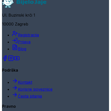
Ul. Buzinski krči 1
10000 Zagreb
Registracija
Prijava
Blog
Podrška
Kontakt
Korisne poveznice
Česta pitanja
Pravno