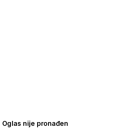
Nautička oprema
Brodski motori
Turizam
Apartmani
Sobe
Kuće za odmor
Aranžmani
Oglas nije pronađen