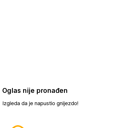
Apartmani
Sobe
Kuće za odmor
Aranžmani
Oglas nije pronađen
Izgleda da je napustio gnijezdo!