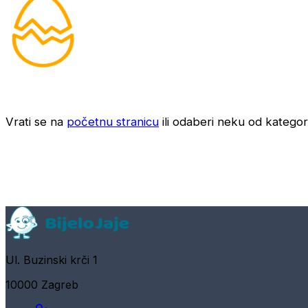
Vrati se na
početnu stranicu
ili odaberi neku od kategori
Ul. Buzinski krči 1
10000 Zagreb