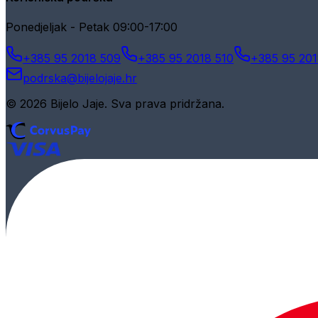
Ponedjeljak - Petak 09:00-17:00
+385 95 2018 509
+385 95 2018 510
+385 95 201
podrska@bijelojaje.hr
© 2026 Bijelo Jaje. Sva prava pridržana.