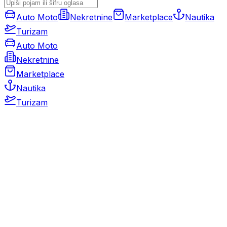
Auto Moto
Nekretnine
Marketplace
Nautika
Turizam
Auto Moto
Nekretnine
Marketplace
Nautika
Turizam
Auto Moto
Rabljeni automobili
Novi automobili
Motocikli / motori
Gospodarska vozila
Rezervni dijelovi i oprema
Kamperi i kamp prikolice