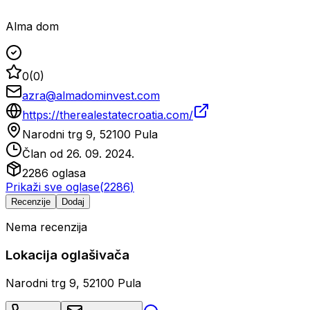
Alma dom
0
(
0
)
azra@almadominvest.com
https://therealestatecroatia.com/
Narodni trg 9, 52100 Pula
Član od
26. 09. 2024.
2286
oglasa
Prikaži sve oglase
(
2286
)
Recenzije
Dodaj
Nema recenzija
Lokacija oglašivača
Narodni trg 9, 52100 Pula