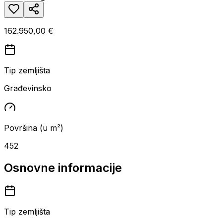
162.950,00 €
Tip zemljišta
Građevinsko
Površina (u m²)
452
Osnovne informacije
Tip zemljišta