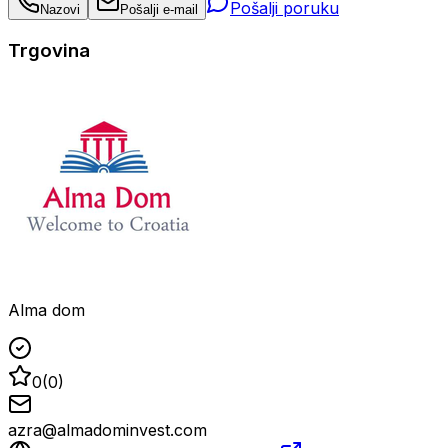
Pošalji poruku
Nazovi
Pošalji e-mail
Trgovina
Alma dom
0
(
0
)
azra@almadominvest.com