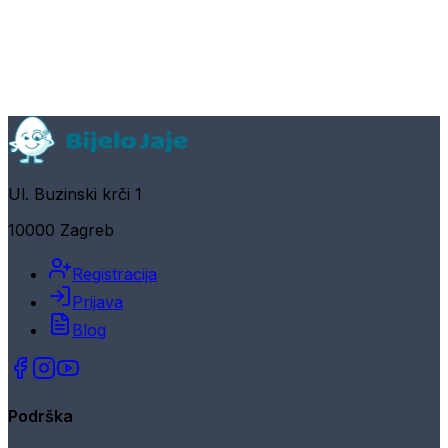
Ul. Buzinski krči 1
10000 Zagreb
Registracija
Prijava
Blog
Podrška