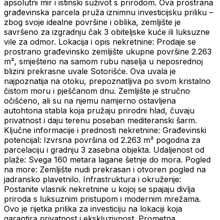
apsolutni mir i istinski suživot s prirodom. Ova prostrana
građevinska parcela pruža iznimnu investicijsku priliku –
zbog svoje idealne površine i oblika, zemljište je
savršeno za izgradnju čak 3 obiteljske kuće ili luksuzne
vile za odmor. Lokacija i opis nekretnine: Prodaje se
prostrano građevinsko zemljište ukupne površine 2.263
m², smješteno na samom rubu naselja u neposrednoj
blizini prekrasne uvale Sotorišće. Ova uvala je
najpoznatija na otoku, prepoznatljiva po svom kristalno
čistom moru i pješčanom dnu. Zemljište je stručno
očišćeno, ali su na njemu namjerno ostavljena
autohtona stabla koja pružaju prirodni hlad, čuvaju
privatnost i daju terenu poseban mediteranski šarm.
Ključne informacije i prednosti nekretnine: Građevinski
potencijal: Izvrsna površina od 2.263 m² pogodna za
parcelaciju i gradnju 3 zasebna objekta. Udaljenost od
plaže: Svega 160 metara lagane šetnje do mora. Pogled
na more: Zemljište nudi prekrasan i otvoren pogled na
jadransko plavetnilo. Infrastruktura i okruženje:
Postanite vlasnik nekretnine u kojoj se spajaju divlja
priroda s luksuznim pristupom i modernim mrežama.
Ovo je rijetka prilika za investiciju na lokaciji koja
garantira privatnost i ekskluzivnost. Prometna