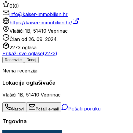
0
(
0
)
info@kaiser-immobilien.hr
https://kaiser-immobilien.hr/
Vlašići 1B, 51410 Veprinac
Član od
26. 09. 2024.
2273
oglasa
Prikaži sve oglase
(
2273
)
Recenzije
Dodaj
Nema recenzija
Lokacija oglašivača
Vlašići 1B, 51410 Veprinac
Pošalji poruku
Nazovi
Pošalji e-mail
Trgovina