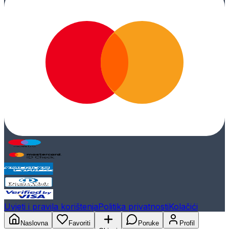
Uvjeti i pravila korištenja
Politika privatnosti
Kolačići
Naslovna
Favoriti
Poruke
Profil