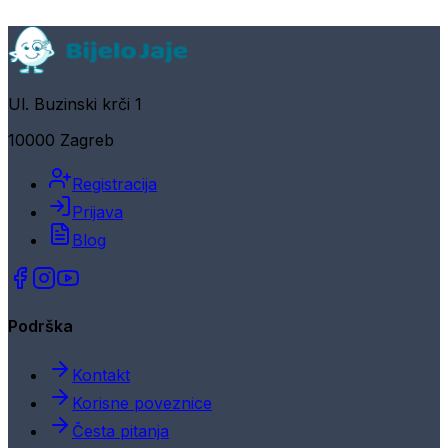
Ul. Buzinski krči 1
10000 Zagreb
Registracija
Prijava
Blog
Podrška
Kontakt
Korisne poveznice
Česta pitanja