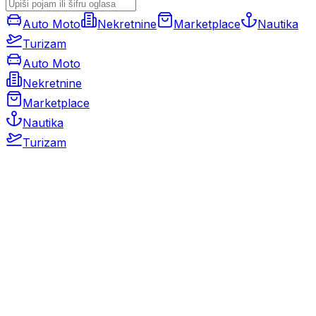
Auto Moto
Nekretnine
Marketplace
Nautika
Turizam
Auto Moto
Nekretnine
Marketplace
Nautika
Turizam
Auto Moto
Rabljeni automobili
Novi automobili
Motocikli / motori
Gospodarska vozila
Rezervni dijelovi i oprema
Kamperi i kamp prikolice