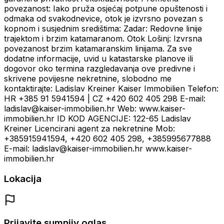
povezanost: Iako pruža osjećaj potpune opuštenosti i
odmaka od svakodnevice, otok je izvrsno povezan s
kopnom i susjednim središtima: Zadar: Redovne linije
trajektom i brzim katamaranom. Otok Lošinj: Izvrsna
povezanost brzim katamaranskim linijama. Za sve
dodatne informacije, uvid u katastarske planove ili
dogovor oko termina razgledavanja ove predivne i
skrivene povijesne nekretnine, slobodno me
kontaktirajte: Ladislav Kreiner Kaiser Immobilien Telefon:
HR +385 91 5941594 | CZ +420 602 405 298 E-mail:
ladislav@kaiser-immobilien.hr Web: www.kaiser-
immobilien.hr ID KOD AGENCIJE: 122-65 Ladislav
Kreiner Licencirani agent za nekretnine Mob:
+385915941594, +420 602 405 298, +385995677888
E-mail: ladislav@kaiser-immobilien.hr www.kaiser-
immobilien.hr
Lokacija
Prijavite sumnjiv oglas