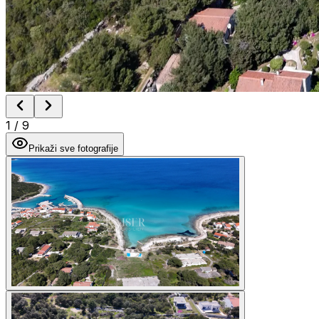
1
/
9
Prikaži sve fotografije