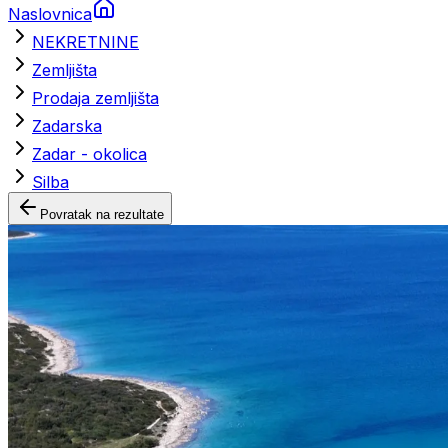
Naslovnica
NEKRETNINE
Zemljišta
Prodaja zemljišta
Zadarska
Zadar - okolica
Silba
Povratak na rezultate