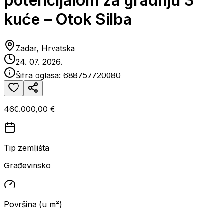
potencijalom za gradnju 3
kuće – Otok Silba
Zadar, Hrvatska
24. 07. 2026.
Šifra oglasa:
688757720080
460.000,00 €
Tip zemljišta
Građevinsko
Površina (u m²)