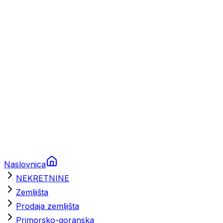
Prikolice za plovila
Brodski rezervni dijelovi
Nautička oprema
Brodski motori
Turizam
Apartmani
Sobe
Kuće za odmor
Aranžmani
Naslovnica
NEKRETNINE
Zemljišta
Prodaja zemljišta
Primorsko-goranska