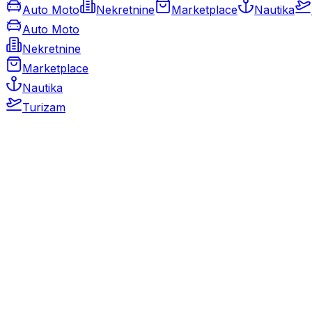
Auto Moto
Nekretnine
Marketplace
Nautika
Auto Moto
Nekretnine
Marketplace
Nautika
Turizam
Auto Moto
Rabljeni automobili
Novi automobili
Motocikli / motori
Gospodarska vozila
Rezervni dijelovi i oprema
Kamperi i kamp prikolice
Oldtimeri