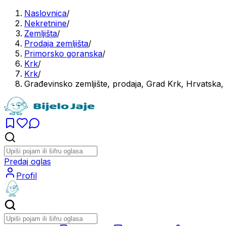
Naslovnica
/
Nekretnine
/
Zemljišta
/
Prodaja zemljišta
/
Primorsko goranska
/
Krk
/
Krk
/
Građevinsko zemljište, prodaja, Grad Krk, Hrvatska
Predaj oglas
Profil