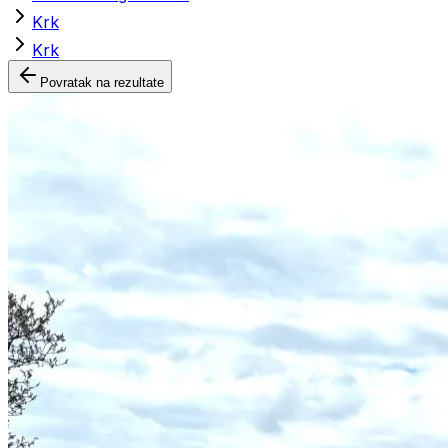
Krk
Krk
Povratak na rezultate