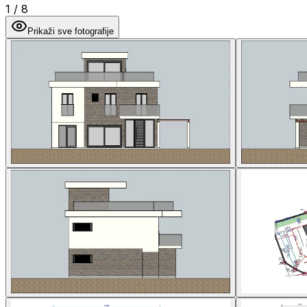
1
/
8
Prikaži sve fotografije