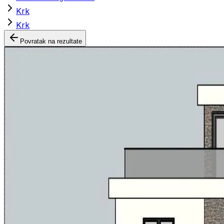
Krk
Krk
Povratak na rezultate