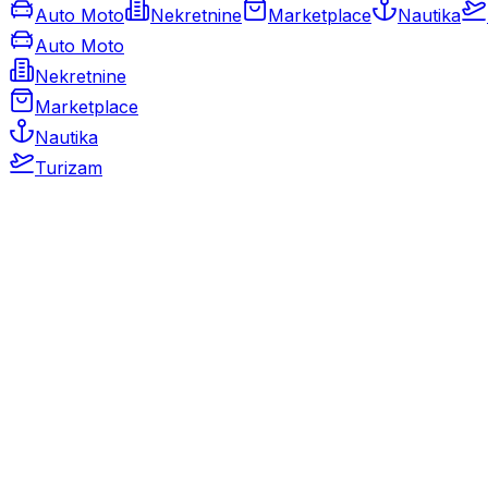
Auto Moto
Nekretnine
Marketplace
Nautika
Auto Moto
Nekretnine
Marketplace
Nautika
Turizam
Auto Moto
Rabljeni automobili
Novi automobili
Motocikli / motori
Gospodarska vozila
Rezervni dijelovi i oprema
Kamperi i kamp prikolice
Oldtimeri