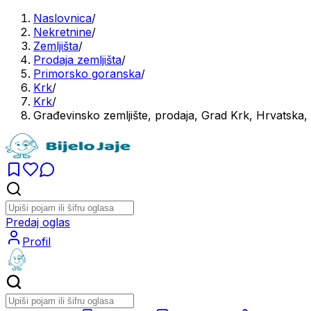
Naslovnica
/
Nekretnine
/
Zemljišta
/
Prodaja zemljišta
/
Primorsko goranska
/
Krk
/
Krk
/
Građevinsko zemljište, prodaja, Grad Krk, Hrvatska
Predaj oglas
Profil