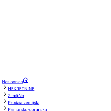
Prikolice za plovila
Brodski rezervni dijelovi
Nautička oprema
Brodski motori
Turizam
Apartmani
Sobe
Kuće za odmor
Aranžmani
Naslovnica
NEKRETNINE
Zemljišta
Prodaja zemljišta
Primorsko-goranska