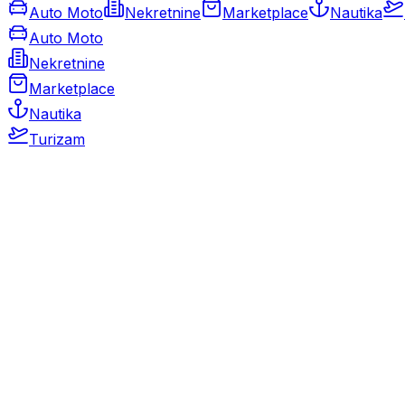
Auto Moto
Nekretnine
Marketplace
Nautika
Auto Moto
Nekretnine
Marketplace
Nautika
Turizam
Auto Moto
Rabljeni automobili
Novi automobili
Motocikli / motori
Gospodarska vozila
Rezervni dijelovi i oprema
Kamperi i kamp prikolice
Oldtimeri