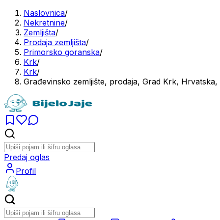
Naslovnica
/
Nekretnine
/
Zemljišta
/
Prodaja zemljišta
/
Primorsko goranska
/
Krk
/
Krk
/
Građevinsko zemljište, prodaja, Grad Krk, Hrvatska
Predaj oglas
Profil