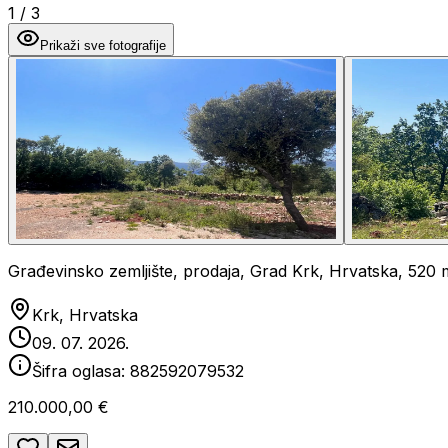
1
/
3
Prikaži sve fotografije
Građevinsko zemljište, prodaja, Grad Krk, Hrvatska, 520
Krk, Hrvatska
09. 07. 2026.
Šifra oglasa:
882592079532
210.000,00 €