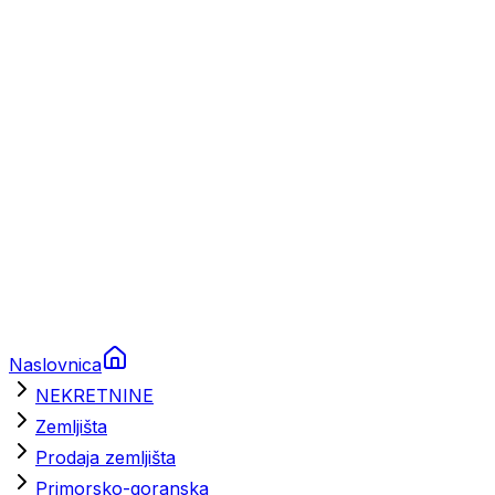
Prikolice za plovila
Brodski rezervni dijelovi
Nautička oprema
Brodski motori
Turizam
Apartmani
Sobe
Kuće za odmor
Aranžmani
Naslovnica
NEKRETNINE
Zemljišta
Prodaja zemljišta
Primorsko-goranska