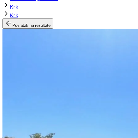
Krk
Krk
Povratak na rezultate