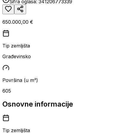
Šifra oglasa:
341206773339
650.000,00 €
Tip zemljišta
Građevinsko
Površina (u m²)
605
Osnovne informacije
Tip zemljišta