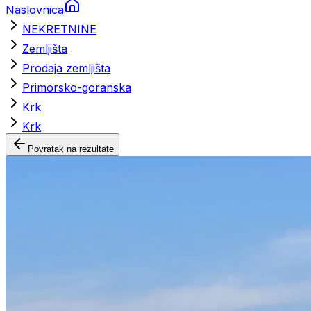
Naslovnica
NEKRETNINE
Zemljišta
Prodaja zemljišta
Primorsko-goranska
Krk
Krk
Povratak na rezultate