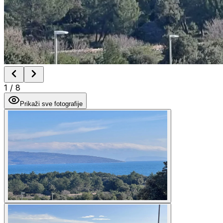
1
/
8
Prikaži sve fotografije