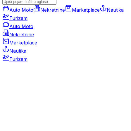
Auto Moto
Nekretnine
Marketplace
Nautika
Turizam
Auto Moto
Nekretnine
Marketplace
Nautika
Turizam
Auto Moto
Rabljeni automobili
Novi automobili
Motocikli / motori
Gospodarska vozila
Rezervni dijelovi i oprema
Kamperi i kamp prikolice