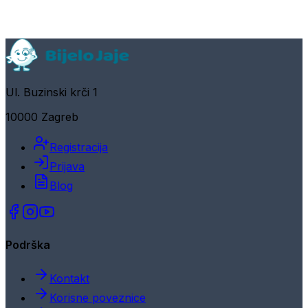
Ul. Buzinski krči 1
10000 Zagreb
Registracija
Prijava
Blog
Podrška
Kontakt
Korisne poveznice