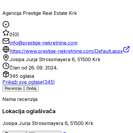
Agencija Prestige Real Estate Krk
0
(
0
)
info@prestige-nekretnine.com
https://www.prestige-nekretnine.com/Default.aspx
Josipa Jurja Strossmayera 6, 51500 Krk
Član od
26. 09. 2024.
345
oglasa
Prikaži sve oglase
(
345
)
Recenzije
Dodaj
Nema recenzija
Lokacija oglašivača
Josipa Jurja Strossmayera 6, 51500 Krk