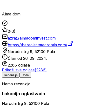
Alma dom
0
(
0
)
azra@almadominvest.com
https://therealestatecroatia.com/
Narodni trg 9, 52100 Pula
Član od
26. 09. 2024.
2286
oglasa
Prikaži sve oglase
(
2286
)
Recenzije
Dodaj
Nema recenzija
Lokacija oglašivača
Narodni trg 9, 52100 Pula