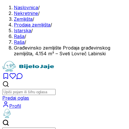
Naslovnica
/
Nekretnine
/
Zemljišta
/
Prodaja zemljišta
/
Istarska
/
Raša
/
Raša
/
Građevinsko zemljište Prodaja građevinskog
zemljišta, 4.154 m² – Sveti Lovreč Labinski
Predaj oglas
Profil