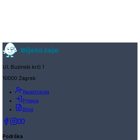
Ul. Buzinski krči 1
10000 Zagreb
Registracija
Prijava
Blog
Podrška