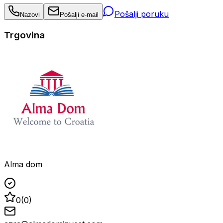
Pošalji poruku
Nazovi
Pošalji e-mail
Trgovina
Alma dom
0
(
0
)