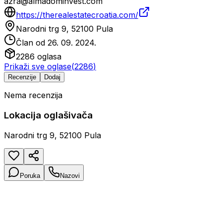
azra@almadominvest.com
https://therealestatecroatia.com/
Narodni trg 9, 52100 Pula
Član od
26. 09. 2024.
2286
oglasa
Prikaži sve oglase
(
2286
)
Recenzije
Dodaj
Nema recenzija
Lokacija oglašivača
Narodni trg 9, 52100 Pula
Poruka
Nazovi