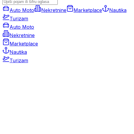
Auto Moto
Nekretnine
Marketplace
Nautika
Turizam
Auto Moto
Nekretnine
Marketplace
Nautika
Turizam
Auto Moto
Rabljeni automobili
Novi automobili
Motocikli / motori
Gospodarska vozila
Rezervni dijelovi i oprema
Kamperi i kamp prikolice