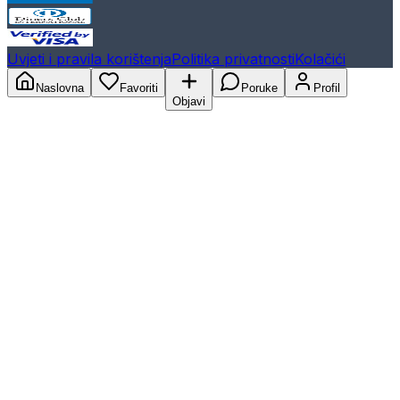
Uvjeti i pravila korištenja
Politika privatnosti
Kolačići
Naslovna
Favoriti
Poruke
Profil
Objavi