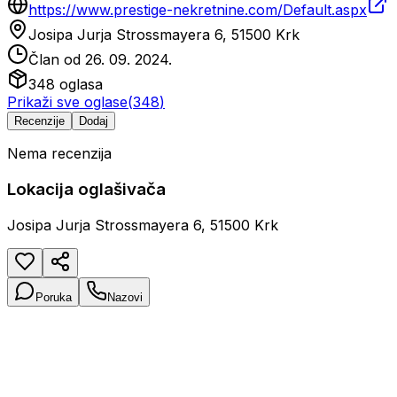
https://www.prestige-nekretnine.com/Default.aspx
Josipa Jurja Strossmayera 6, 51500 Krk
Član od
26. 09. 2024.
348
oglasa
Prikaži sve oglase
(
348
)
Recenzije
Dodaj
Nema recenzija
Lokacija oglašivača
Josipa Jurja Strossmayera 6, 51500 Krk
Poruka
Nazovi