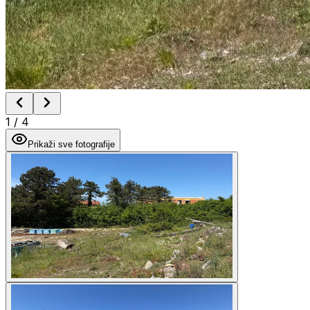
1
/
4
Prikaži sve fotografije