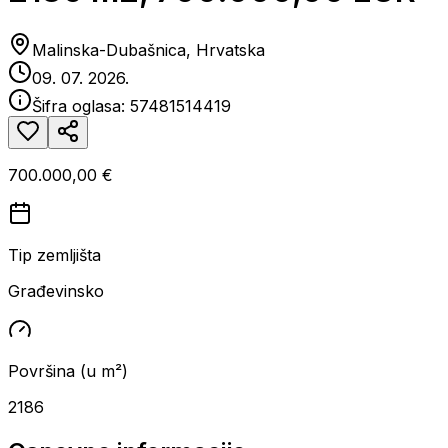
Malinska-Dubašnica, Hrvatska
09. 07. 2026.
Šifra oglasa:
57481514419
700.000,00 €
Tip zemljišta
Građevinsko
Površina (u m²)
2186