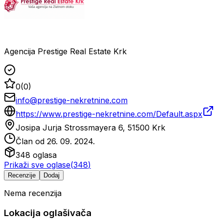
Agencija Prestige Real Estate Krk
0
(
0
)
info@prestige-nekretnine.com
https://www.prestige-nekretnine.com/Default.aspx
Josipa Jurja Strossmayera 6, 51500 Krk
Član od
26. 09. 2024.
348
oglasa
Prikaži sve oglase
(
348
)
Recenzije
Dodaj
Nema recenzija
Lokacija oglašivača