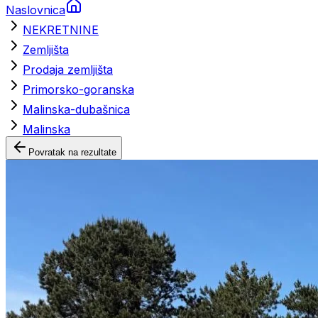
Naslovnica
NEKRETNINE
Zemljišta
Prodaja zemljišta
Primorsko-goranska
Malinska-dubašnica
Malinska
Povratak na rezultate