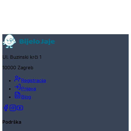
Ul. Buzinski krči 1
10000 Zagreb
Registracija
Prijava
Blog
Podrška