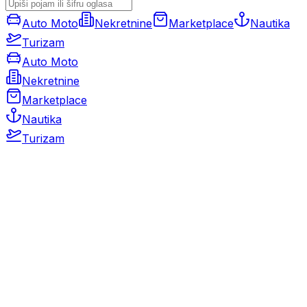
Auto Moto
Nekretnine
Marketplace
Nautika
Turizam
Auto Moto
Nekretnine
Marketplace
Nautika
Turizam
Auto Moto
Rabljeni automobili
Novi automobili
Motocikli / motori
Gospodarska vozila
Rezervni dijelovi i oprema
Kamperi i kamp prikolice