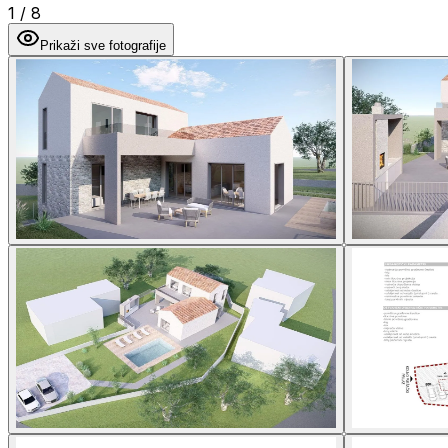
1
/
8
Prikaži sve fotografije