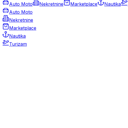
Auto Moto
Nekretnine
Marketplace
Nautika
Auto Moto
Nekretnine
Marketplace
Nautika
Turizam
Auto Moto
Rabljeni automobili
Novi automobili
Motocikli / motori
Gospodarska vozila
Rezervni dijelovi i oprema
Kamperi i kamp prikolice
Oldtimeri