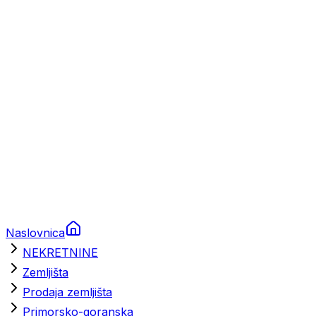
Prikolice za plovila
Brodski rezervni dijelovi
Nautička oprema
Brodski motori
Turizam
Apartmani
Sobe
Kuće za odmor
Aranžmani
Naslovnica
NEKRETNINE
Zemljišta
Prodaja zemljišta
Primorsko-goranska