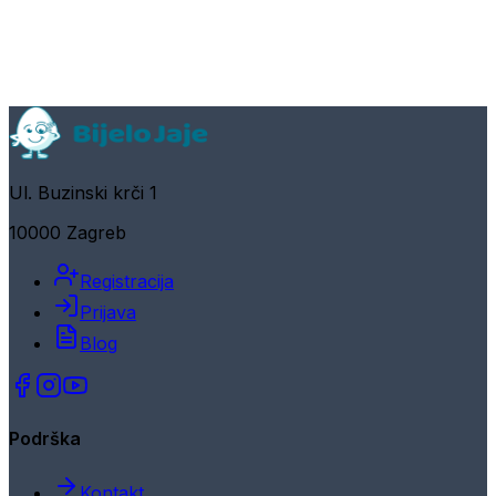
Ul. Buzinski krči 1
10000 Zagreb
Registracija
Prijava
Blog
Podrška
Kontakt