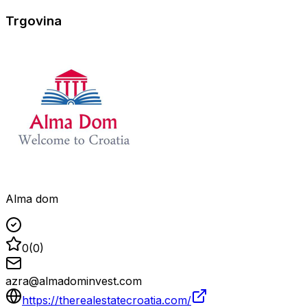
Trgovina
Alma dom
0
(
0
)
azra@almadominvest.com
https://therealestatecroatia.com/