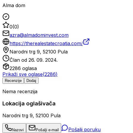
Alma dom
0
(
0
)
azra@almadominvest.com
https://therealestatecroatia.com/
Narodni trg 9, 52100 Pula
Član od
26. 09. 2024.
2286
oglasa
Prikaži sve oglase
(
2286
)
Recenzije
Dodaj
Nema recenzija
Lokacija oglašivača
Narodni trg 9, 52100 Pula
Pošalji poruku
Nazovi
Pošalji e-mail