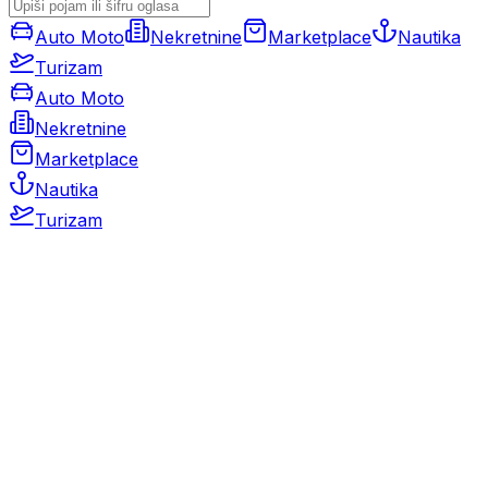
Auto Moto
Nekretnine
Marketplace
Nautika
Turizam
Auto Moto
Nekretnine
Marketplace
Nautika
Turizam
Auto Moto
Rabljeni automobili
Novi automobili
Motocikli / motori
Gospodarska vozila
Rezervni dijelovi i oprema
Kamperi i kamp prikolice