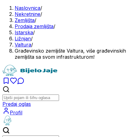
Naslovnica
/
Nekretnine
/
Zemljišta
/
Prodaja zemljišta
/
Istarska
/
Ližnjan
/
Valtura
/
Građevinsko zemljište Valtura, više građevinskih
zemljišta sa svom infrastrukturom!
Predaj oglas
Profil