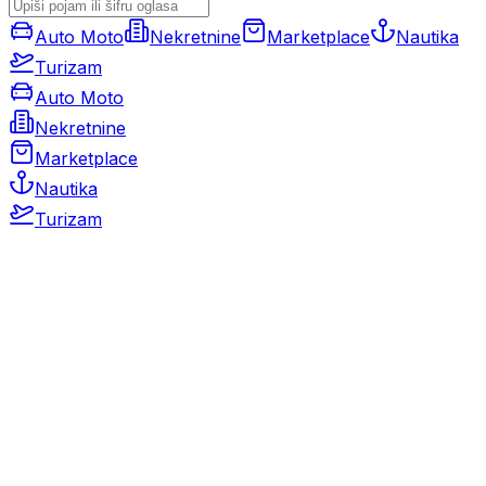
Auto Moto
Nekretnine
Marketplace
Nautika
Turizam
Auto Moto
Nekretnine
Marketplace
Nautika
Turizam
Auto Moto
Rabljeni automobili
Novi automobili
Motocikli / motori
Gospodarska vozila
Rezervni dijelovi i oprema
Kamperi i kamp prikolice