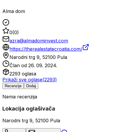
Alma dom
0
(
0
)
azra@almadominvest.com
https://therealestatecroatia.com/
Narodni trg 9, 52100 Pula
Član od
26. 09. 2024.
2293
oglasa
Prikaži sve oglase
(
2293
)
Recenzije
Dodaj
Nema recenzija
Lokacija oglašivača
Narodni trg 9, 52100 Pula