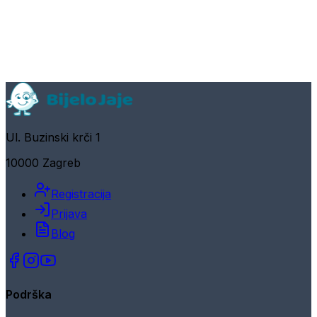
Ul. Buzinski krči 1
10000 Zagreb
Registracija
Prijava
Blog
Podrška