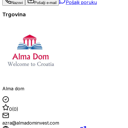
Pošalji poruku
Nazovi
Pošalji e-mail
Trgovina
Alma dom
0
(
0
)
azra@almadominvest.com