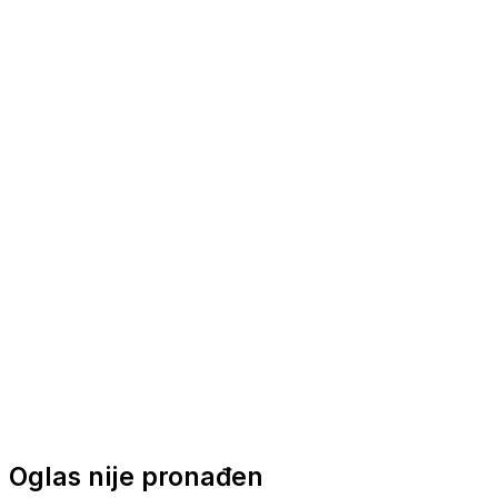
Nautička oprema
Brodski motori
Turizam
Apartmani
Sobe
Kuće za odmor
Aranžmani
Oglas nije pronađen