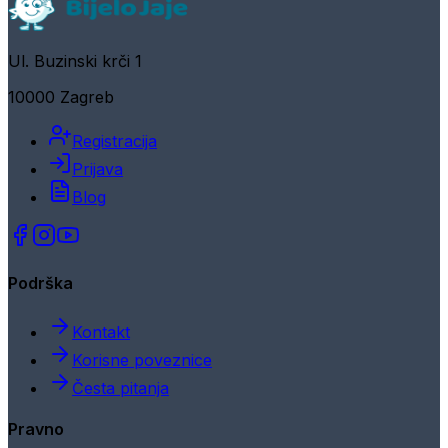
Ul. Buzinski krči 1
10000 Zagreb
Registracija
Prijava
Blog
Podrška
Kontakt
Korisne poveznice
Česta pitanja
Pravno