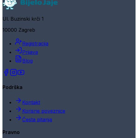
Ul. Buzinski krči 1
10000 Zagreb
Registracija
Prijava
Blog
Podrška
Kontakt
Korisne poveznice
Česta pitanja
Pravno