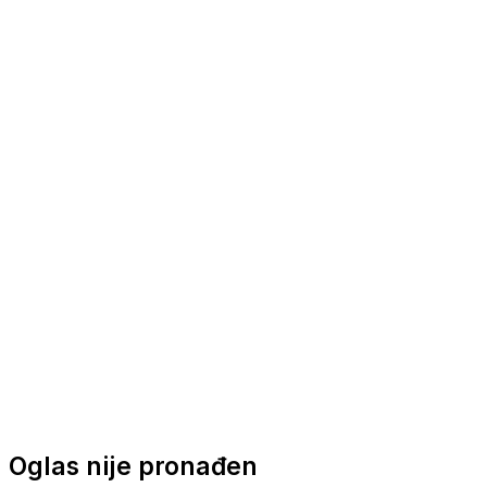
Nautička oprema
Brodski motori
Turizam
Apartmani
Sobe
Kuće za odmor
Aranžmani
Oglas nije pronađen